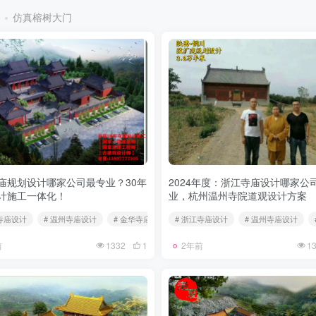
仿真榕树大门
庙规划设计哪家公司最专业？30年
2024年度：浙江寺庙设计哪家公
计施工一体化！
业，杭州温州寺院道观设计方案
江寺庙设计
# 温州寺庙设计
# 金华寺庙设计
# 浙江寺庙设计
# 温州寺庙设计
前
1332
1
2年前
1