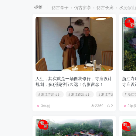
标签
仿古亭子
仿古凉亭
仿古长廊
水泥假山
人生，其实就是一场自我修行，寺庙设计
浙江寺
规划，多积福报行久远！合影留念！
寺庙设
# 浙江寺庙设计
# 浙江道观设计
# 浙江寺庙规划
# 浙
3年前
2369
2
2年