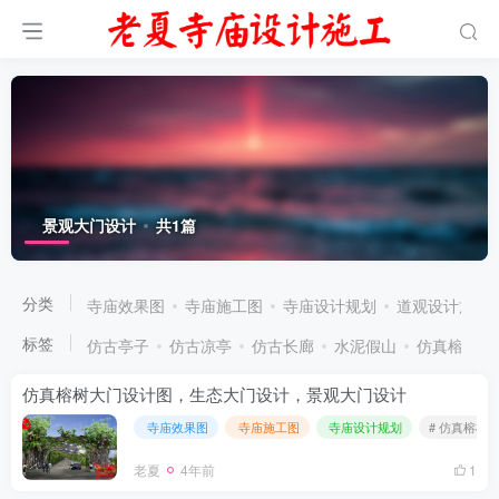
景观大门设计
共1篇
分类
寺庙效果图
寺庙施工图
寺庙设计规划
道观设计施工
标签
仿古亭子
仿古凉亭
仿古长廊
水泥假山
仿真榕树大
仿真榕树大门设计图，生态大门设计，景观大门设计
寺庙效果图
寺庙施工图
寺庙设计规划
# 仿真榕树
老夏
4年前
1