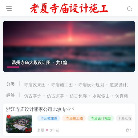
温州寺庙大殿设计图
共1篇
分类
寺庙效果图
寺庙施工图
寺庙设计规划
道观设计施工
标签
仿古亭子
仿古凉亭
仿古长廊
水泥假山
仿真榕树大
浙江寺庙设计哪家公司比较专业？
寺庙效果图
寺庙施工图
寺庙设计规划
# 浙江寺庙
老夏
3年前
1