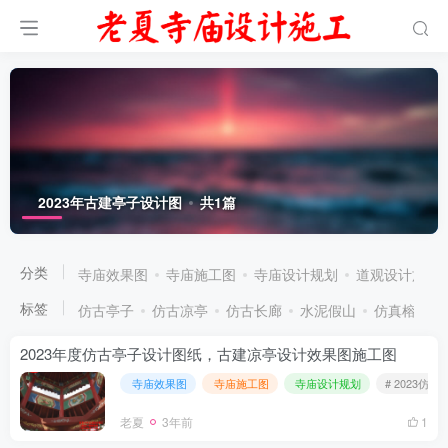
2023年古建亭子设计图
共1篇
分类
寺庙效果图
寺庙施工图
寺庙设计规划
道观设计施工
标签
仿古亭子
仿古凉亭
仿古长廊
水泥假山
仿真榕树大
2023年度仿古亭子设计图纸，古建凉亭设计效果图施工图
寺庙效果图
寺庙施工图
寺庙设计规划
# 2023仿
老夏
3年前
1